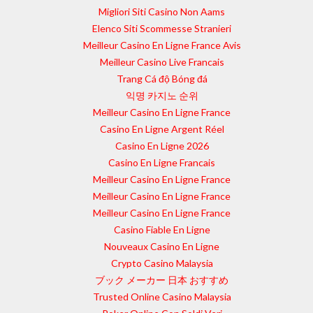
Migliori Siti Casino Non Aams
Elenco Siti Scommesse Stranieri
Meilleur Casino En Ligne France Avis
Meilleur Casino Live Francais
Trang Cá độ Bóng đá
익명 카지노 순위
Meilleur Casino En Ligne France
Casino En Ligne Argent Réel
Casino En Ligne 2026
Casino En Ligne Francais
Meilleur Casino En Ligne France
Meilleur Casino En Ligne France
Meilleur Casino En Ligne France
Casino Fiable En Ligne
Nouveaux Casino En Ligne
Crypto Casino Malaysia
ブック メーカー 日本 おすすめ
Trusted Online Casino Malaysia