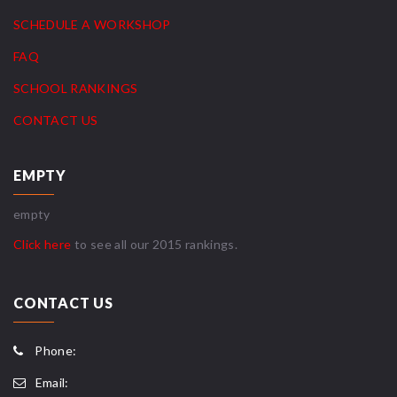
SCHEDULE A WORKSHOP
FAQ
SCHOOL RANKINGS
CONTACT US
EMPTY
empty
Click here
to see all our 2015 rankings.
CONTACT US
Phone:
Email: