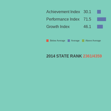
Achievement Index
30.1
Performance Index
71.5
Growth Index
46.1
Below Average
Average
Above Average
2014 STATE RANK
2361/4359