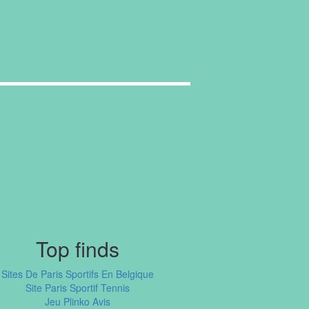
Top finds
Sites De Paris Sportifs En Belgique
Site Paris Sportif Tennis
Jeu Plinko Avis