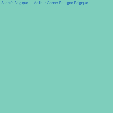
 Sportifs Belgique
Meilleur Casino En Ligne Belgique