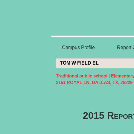
Campus Profile
Report C
Traditional public school | Elementary
2151 ROYAL LN, DALLAS, TX, 75229
2015 Repor