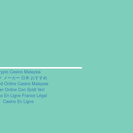
rypto Casino Malaysia
ク メーカー 日本 おすすめ
ed Online Casino Malaysia
er Online Con Soldi Veri
no En Ligne France Légal
Casino En Ligne