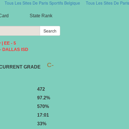
Tous Les Sites De Paris Sportifs Belgique
Tous Les Sites De Paris
ard
State Rank
 | EE - 5
 - DALLAS ISD
C-
CURRENT GRADE
472
97.2%
570%
17:01
33%