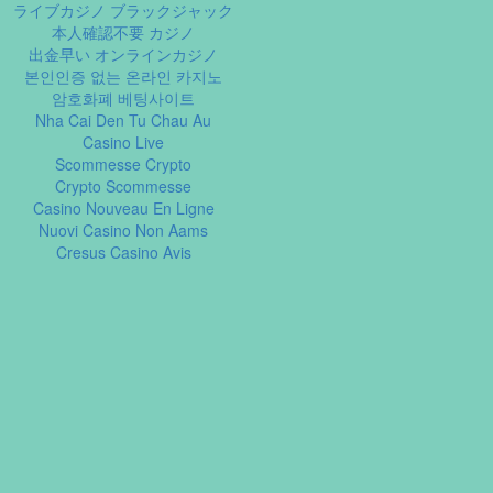
ライブカジノ ブラックジャック
本人確認不要 カジノ
出金早い オンラインカジノ
본인인증 없는 온라인 카지노
암호화폐 베팅사이트
Nha Cai Den Tu Chau Au
Casino Live
Scommesse Crypto
Crypto Scommesse
Casino Nouveau En Ligne
Nuovi Casino Non Aams
Cresus Casino Avis