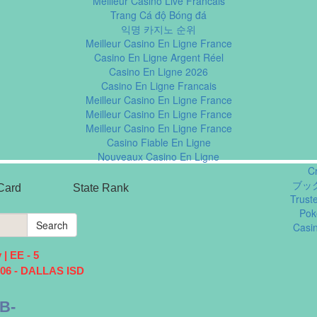
Meilleur Casino Live Francais
Trang Cá độ Bóng đá
익명 카지노 순위
Meilleur Casino En Ligne France
Casino En Ligne Argent Réel
Casino En Ligne 2026
Casino En Ligne Francais
Meilleur Casino En Ligne France
Meilleur Casino En Ligne France
Meilleur Casino En Ligne France
Casino Fiable En Ligne
Nouveaux Casino En Ligne
C
ブッ
ard
State Rank
Trust
Pok
Casi
 | EE - 5
06 - DALLAS ISD
B-