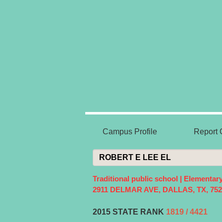
Campus Profile
Report C
Traditional public school | Elementary
2911 DELMAR AVE, DALLAS, TX, 752
2015 STATE RANK
1819 / 4421